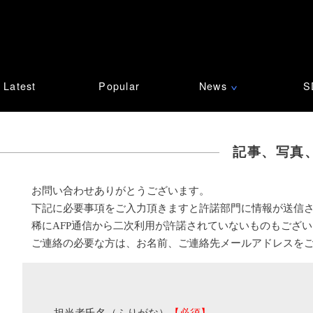
Latest
Popular
News
S
∨
記事、写真
お問い合わせありがとうございます。
下記に必要事項をご入力頂きますと許諾部門に情報が送信
稀にAFP通信から二次利用が許諾されていないものもござ
ご連絡の必要な方は、お名前、ご連絡先メールアドレスを