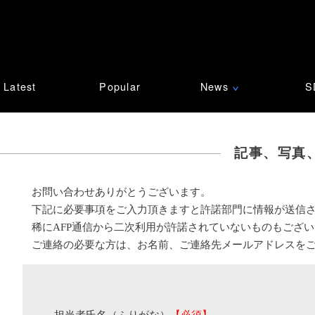
Latest
Popular
News
S
∨
記事、写真
お問い合わせありがとうございます。
下記に必要事項をご入力頂きますと許諾部門に情報が送信
稀にAFP通信から二次利用が許諾されていないものもござ
ご連絡の必要な方は、お名前、ご連絡先メールアドレスを