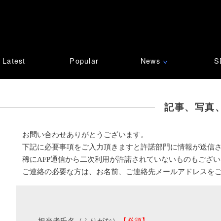
Latest
Popular
News
S
∨
記事、写真
お問い合わせありがとうございます。
下記に必要事項をご入力頂きますと許諾部門に情報が送信
稀にAFP通信から二次利用が許諾されていないものもござ
ご連絡の必要な方は、お名前、ご連絡先メールアドレスを