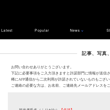
Latest
Popular
News
S
∨
記事、写真
お問い合わせありがとうございます。
下記に必要事項をご入力頂きますと許諾部門に情報が送信
稀にAFP通信から二次利用が許諾されていないものもござ
ご連絡の必要な方は、お名前、ご連絡先メールアドレスを