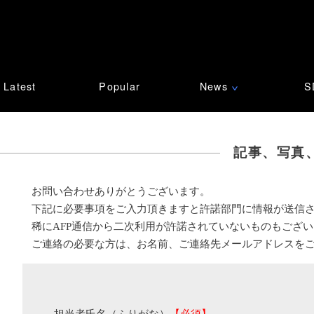
Latest
Popular
News
S
∨
記事、写真
お問い合わせありがとうございます。
下記に必要事項をご入力頂きますと許諾部門に情報が送信
稀にAFP通信から二次利用が許諾されていないものもござ
ご連絡の必要な方は、お名前、ご連絡先メールアドレスを