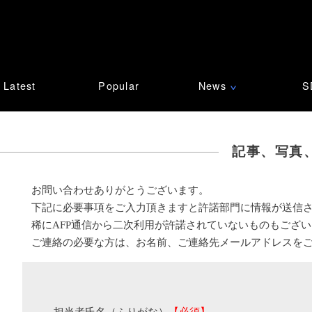
Latest
Popular
News
S
∨
記事、写真
お問い合わせありがとうございます。
下記に必要事項をご入力頂きますと許諾部門に情報が送信
稀にAFP通信から二次利用が許諾されていないものもござ
ご連絡の必要な方は、お名前、ご連絡先メールアドレスを