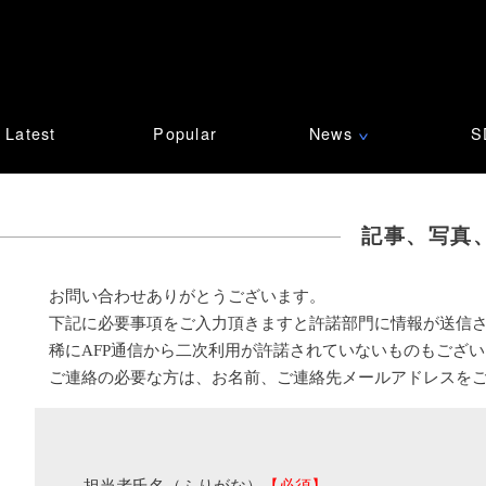
Latest
Popular
News
S
∨
記事、写真
お問い合わせありがとうございます。
下記に必要事項をご入力頂きますと許諾部門に情報が送信
稀にAFP通信から二次利用が許諾されていないものもござ
ご連絡の必要な方は、お名前、ご連絡先メールアドレスを