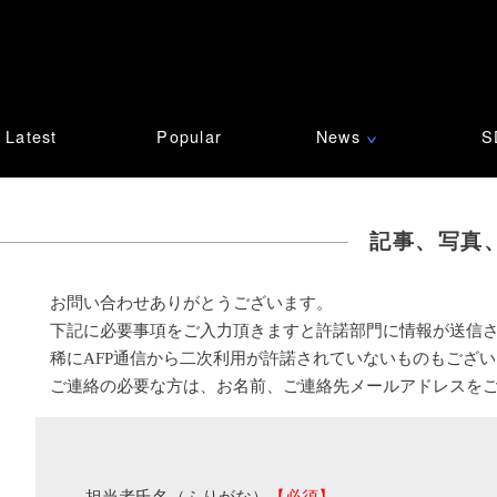
Latest
Popular
News
S
∨
記事、写真
お問い合わせありがとうございます。
下記に必要事項をご入力頂きますと許諾部門に情報が送信
稀にAFP通信から二次利用が許諾されていないものもござ
ご連絡の必要な方は、お名前、ご連絡先メールアドレスを