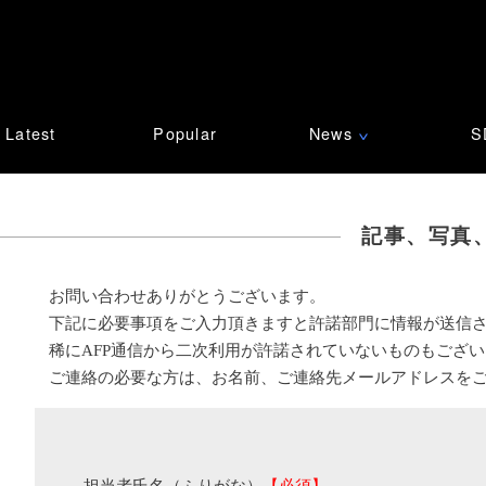
Latest
Popular
News
S
∨
記事、写真
お問い合わせありがとうございます。
下記に必要事項をご入力頂きますと許諾部門に情報が送信
稀にAFP通信から二次利用が許諾されていないものもござ
ご連絡の必要な方は、お名前、ご連絡先メールアドレスを