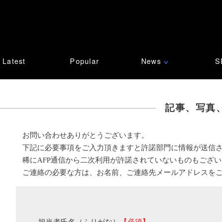
Latest
Popular
News
S
∨
記事、写真
お問い合わせありがとうございます。
下記に必要事項をご入力頂きますと許諾部門に情報が送信
稀にAFP通信から二次利用が許諾されていないものもござ
ご連絡の必要な方は、お名前、ご連絡先メールアドレスを