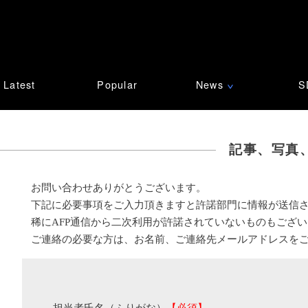
Latest
Popular
News
S
∨
記事、写真
お問い合わせありがとうございます。
下記に必要事項をご入力頂きますと許諾部門に情報が送信
稀にAFP通信から二次利用が許諾されていないものもござ
ご連絡の必要な方は、お名前、ご連絡先メールアドレスを