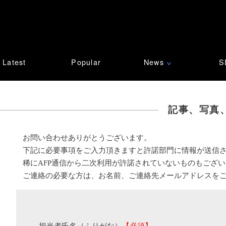
Latest
Popular
News
S
∨
記事、写真
お問い合わせありがとうございます。
下記に必要事項をご入力頂きますと許諾部門に情報が送信
稀にAFP通信から二次利用が許諾されていないものもござ
ご連絡の必要な方は、お名前、ご連絡先メールアドレスを