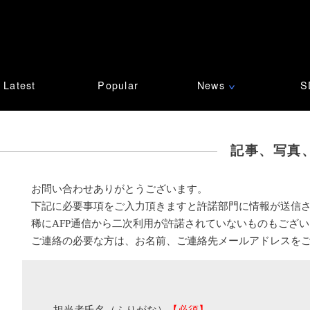
Latest
Popular
News
S
∨
記事、写真
お問い合わせありがとうございます。
下記に必要事項をご入力頂きますと許諾部門に情報が送信
稀にAFP通信から二次利用が許諾されていないものもござ
ご連絡の必要な方は、お名前、ご連絡先メールアドレスを