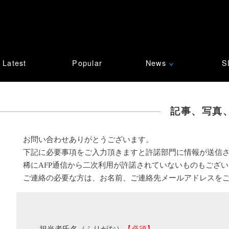
Latest
Popular
News
S
∨
記事、写真
お問い合わせありがとうございます。
下記に必要事項をご入力頂きますと許諾部門に情報が送信
稀にAFP通信から二次利用が許諾されていないものもござ
ご連絡の必要な方は、お名前、ご連絡先メールアドレスを