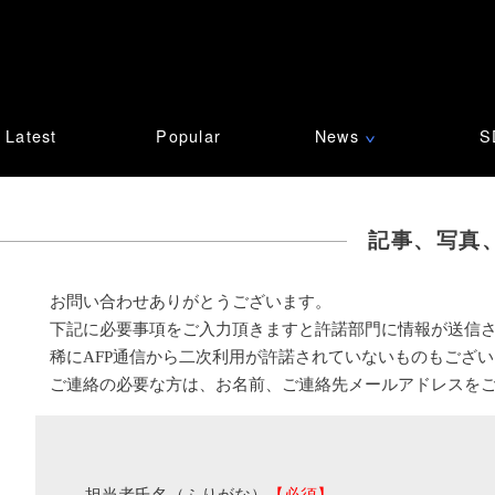
Latest
Popular
News
S
∨
記事、写真
お問い合わせありがとうございます。
下記に必要事項をご入力頂きますと許諾部門に情報が送信
稀にAFP通信から二次利用が許諾されていないものもござ
ご連絡の必要な方は、お名前、ご連絡先メールアドレスを