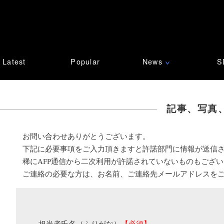
Latest
Popular
News
S
∨
記事、写真
お問い合わせありがとうございます。
下記に必要事項をご入力頂きますと許諾部門に情報が送信
稀にAFP通信から二次利用が許諾されていないものもござ
ご連絡の必要な方は、お名前、ご連絡先メールアドレスを