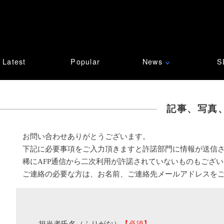
Latest
Popular
News
S
∨
記事、写真
お問い合わせありがとうございます。
下記に必要事項をご入力頂きますと許諾部門に情報が送信
稀にAFP通信から二次利用が許諾されていないものもござ
ご連絡の必要な方は、お名前、ご連絡先メールアドレスを