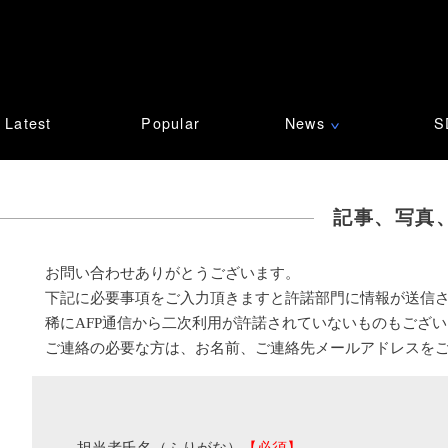
Latest
Popular
News
S
∨
記事、写真
お問い合わせありがとうございます。
下記に必要事項をご入力頂きますと許諾部門に情報が送信
稀にAFP通信から二次利用が許諾されていないものもござ
ご連絡の必要な方は、お名前、ご連絡先メールアドレスを