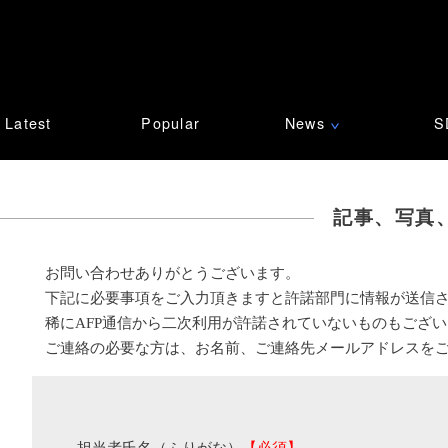
Latest
Popular
News
S
∨
記事、写真
お問い合わせありがとうございます。
下記に必要事項をご入力頂きますと許諾部門に情報が送信
稀にAFP通信から二次利用が許諾されていないものもござ
ご連絡の必要な方は、お名前、ご連絡先メールアドレスを