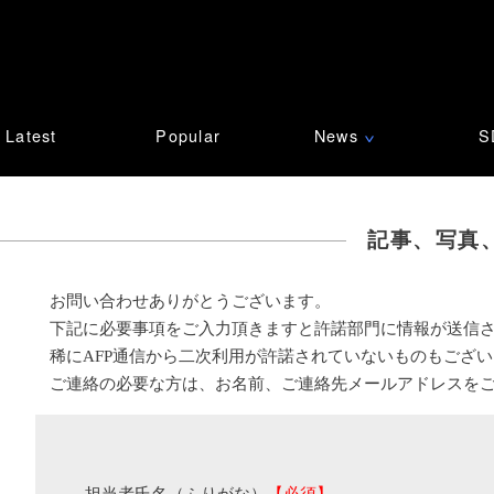
Latest
Popular
News
S
∨
記事、写真
お問い合わせありがとうございます。
下記に必要事項をご入力頂きますと許諾部門に情報が送信
稀にAFP通信から二次利用が許諾されていないものもござ
ご連絡の必要な方は、お名前、ご連絡先メールアドレスを