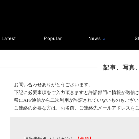
Latest
Popular
News
S
∨
記事、写真
お問い合わせありがとうございます。
下記に必要事項をご入力頂きますと許諾部門に情報が送信
稀にAFP通信から二次利用が許諾されていないものもござ
ご連絡の必要な方は、お名前、ご連絡先メールアドレスを