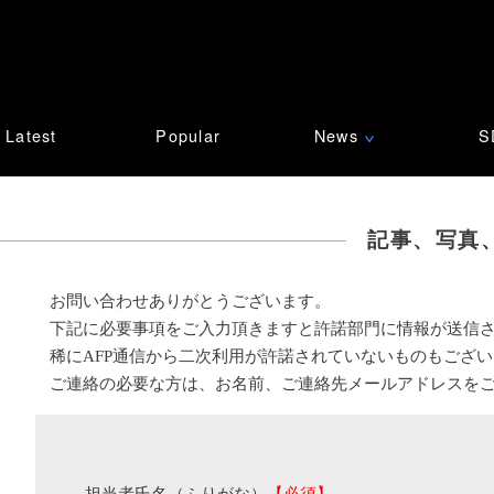
Latest
Popular
News
S
∨
記事、写真
お問い合わせありがとうございます。
下記に必要事項をご入力頂きますと許諾部門に情報が送信
稀にAFP通信から二次利用が許諾されていないものもござ
ご連絡の必要な方は、お名前、ご連絡先メールアドレスを