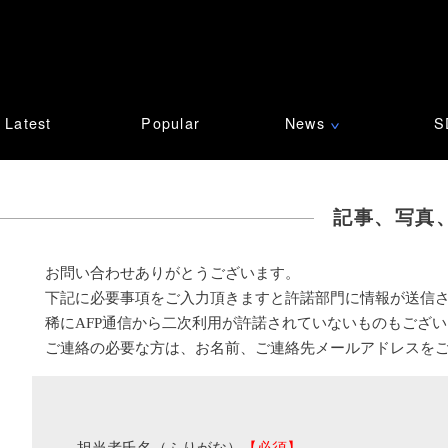
Latest
Popular
News
S
∨
記事、写真
お問い合わせありがとうございます。
下記に必要事項をご入力頂きますと許諾部門に情報が送信
稀にAFP通信から二次利用が許諾されていないものもござ
ご連絡の必要な方は、お名前、ご連絡先メールアドレスを