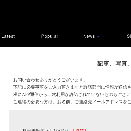
Latest
Popular
News
S
∨
記事、写真
お問い合わせありがとうございます。
下記に必要事項をご入力頂きますと許諾部門に情報が送信
稀にAFP通信から二次利用が許諾されていないものもござ
ご連絡の必要な方は、お名前、ご連絡先メールアドレスを