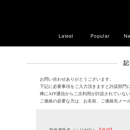
Latest
Popular
N
記
お問い合わせありがとうございます。
下記に必要事項をご入力頂きますと許諾部門
稀にAFP通信から二次利用が許諾されていな
ご連絡の必要な方は、お名前、ご連絡先メー