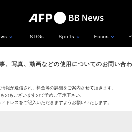
ews
SDGs
Sports
Focus
P
∨
∨
∨
事、写真、動画などの使用についてのお問い合
に情報が送信され、料金等の詳細をご案内させて頂きます。
いものもございますので予めご了承下さい。
ルアドレスをご記入いただきますようお願いいたします。