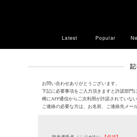
Latest
Popular
N
記
お問い合わせありがとうございます。
下記に必要事項をご入力頂きますと許諾部門
稀にAFP通信から二次利用が許諾されていな
ご連絡の必要な方は、お名前、ご連絡先メー