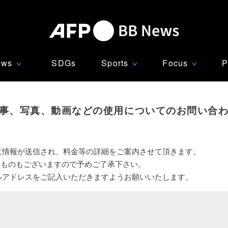
ews
SDGs
Sports
Focus
P
∨
∨
∨
事、写真、動画などの使用についてのお問い合
に情報が送信され、料金等の詳細をご案内させて頂きます。
いものもございますので予めご了承下さい。
ルアドレスをご記入いただきますようお願いいたします。