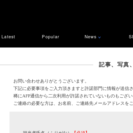
Latest
Popular
News
S
∨
記事、写真
お問い合わせありがとうございます。
下記に必要事項をご入力頂きますと許諾部門に情報が送信
稀にAFP通信から二次利用が許諾されていないものもござ
ご連絡の必要な方は、お名前、ご連絡先メールアドレスを