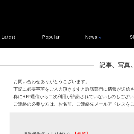
Latest
Popular
News
S
∨
記事、写真
お問い合わせありがとうございます。
下記に必要事項をご入力頂きますと許諾部門に情報が送信
稀にAFP通信から二次利用が許諾されていないものもござ
ご連絡の必要な方は、お名前、ご連絡先メールアドレスを