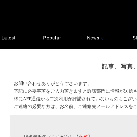
Latest
Popular
News
S
∨
記事、写真
お問い合わせありがとうございます。
下記に必要事項をご入力頂きますと許諾部門に情報が送信
稀にAFP通信から二次利用が許諾されていないものもござ
ご連絡の必要な方は、お名前、ご連絡先メールアドレスを