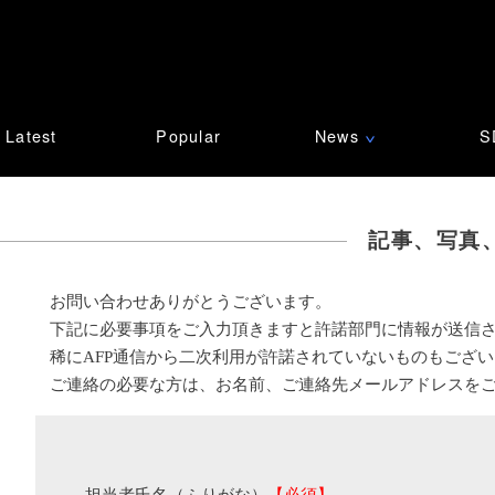
Latest
Popular
News
S
∨
記事、写真
お問い合わせありがとうございます。
下記に必要事項をご入力頂きますと許諾部門に情報が送信
稀にAFP通信から二次利用が許諾されていないものもござ
ご連絡の必要な方は、お名前、ご連絡先メールアドレスを