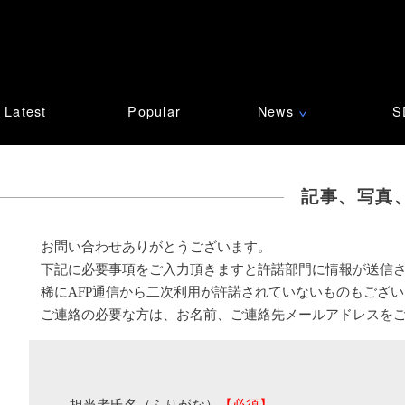
Latest
Popular
News
S
∨
記事、写真
お問い合わせありがとうございます。
下記に必要事項をご入力頂きますと許諾部門に情報が送信
稀にAFP通信から二次利用が許諾されていないものもござ
ご連絡の必要な方は、お名前、ご連絡先メールアドレスを