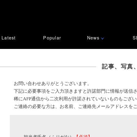
Latest
Popular
News
S
∨
記事、写真
お問い合わせありがとうございます。
下記に必要事項をご入力頂きますと許諾部門に情報が送信
稀にAFP通信から二次利用が許諾されていないものもござ
ご連絡の必要な方は、お名前、ご連絡先メールアドレスを