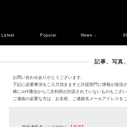
Latest
Popular
News
S
∨
記事、写真
お問い合わせありがとうございます。
下記に必要事項をご入力頂きますと許諾部門に情報が送信
稀にAFP通信から二次利用が許諾されていないものもござ
ご連絡の必要な方は、お名前、ご連絡先メールアドレスを