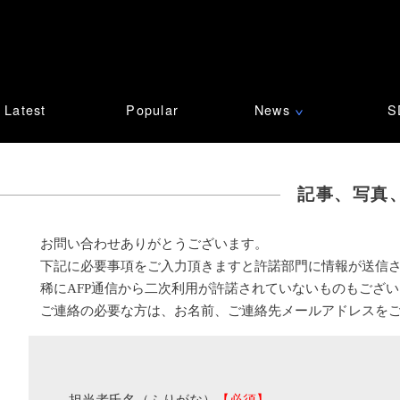
Latest
Popular
News
S
∨
記事、写真
お問い合わせありがとうございます。
下記に必要事項をご入力頂きますと許諾部門に情報が送信
稀にAFP通信から二次利用が許諾されていないものもござ
ご連絡の必要な方は、お名前、ご連絡先メールアドレスを