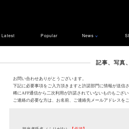
Latest
Popular
News
S
∨
記事、写真
お問い合わせありがとうございます。
下記に必要事項をご入力頂きますと許諾部門に情報が送信
稀にAFP通信から二次利用が許諾されていないものもござ
ご連絡の必要な方は、お名前、ご連絡先メールアドレスを