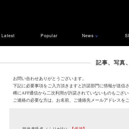
Latest
Popular
News
S
∨
記事、写真
お問い合わせありがとうございます。
下記に必要事項をご入力頂きますと許諾部門に情報が送信
稀にAFP通信から二次利用が許諾されていないものもござ
ご連絡の必要な方は、お名前、ご連絡先メールアドレスを