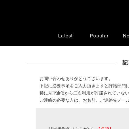
Latest
Popular
N
記
お問い合わせありがとうございます。
下記に必要事項をご入力頂きますと許諾部門
稀にAFP通信から二次利用が許諾されていな
ご連絡の必要な方は、お名前、ご連絡先メー