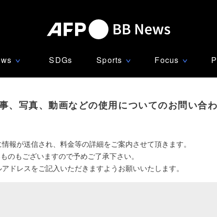
ews
SDGs
Sports
Focus
P
∨
∨
∨
事、写真、動画などの使用についてのお問い合
に情報が送信され、料金等の詳細をご案内させて頂きます。
いものもございますので予めご了承下さい。
ルアドレスをご記入いただきますようお願いいたします。