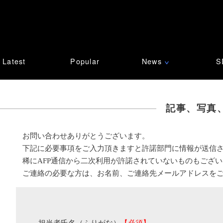
Latest
Popular
News
S
∨
記事、写真
お問い合わせありがとうございます。
下記に必要事項をご入力頂きますと許諾部門に情報が送信
稀にAFP通信から二次利用が許諾されていないものもござ
ご連絡の必要な方は、お名前、ご連絡先メールアドレスを