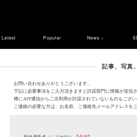
Latest
Popular
News
S
∨
記事、写真
お問い合わせありがとうございます。
下記に必要事項をご入力頂きますと許諾部門に情報が送信
稀にAFP通信から二次利用が許諾されていないものもござ
ご連絡の必要な方は、お名前、ご連絡先メールアドレスを