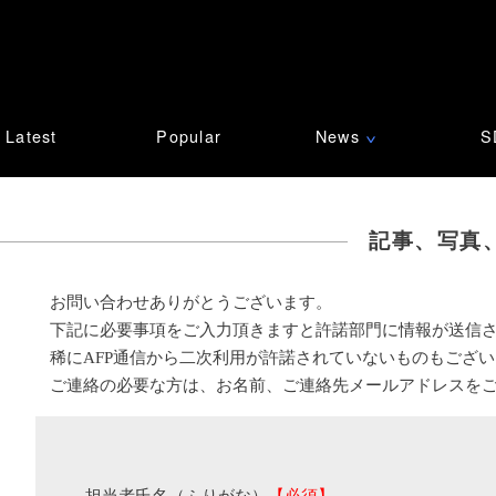
Latest
Popular
News
S
∨
記事、写真
お問い合わせありがとうございます。
下記に必要事項をご入力頂きますと許諾部門に情報が送信
稀にAFP通信から二次利用が許諾されていないものもござ
ご連絡の必要な方は、お名前、ご連絡先メールアドレスを