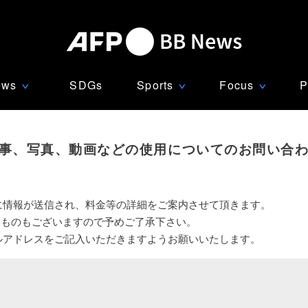
ews
SDGs
Sports
Focus
P
∨
∨
∨
事、写真、動画などの使用についてのお問い合
に情報が送信され、料金等の詳細をご案内させて頂きます。
いものもございますので予めご了承下さい。
ルアドレスをご記入いただきますようお願いいたします。