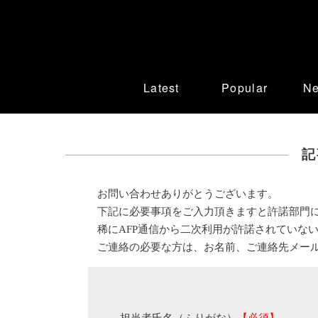
Latest
Popular
N
記
お問い合わせありがとうございます。
下記に必要事項をご入力頂きますと許諾部門
稀にAFP通信から二次利用が許諾されていな
ご連絡の必要な方は、お名前、ご連絡先メー