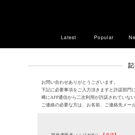
Latest
Popular
N
記
お問い合わせありがとうございます。
下記に必要事項をご入力頂きますと許諾部門
稀にAFP通信から二次利用が許諾されていな
ご連絡の必要な方は、お名前、ご連絡先メー