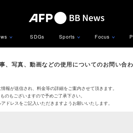
ews
SDGs
Sports
Focus
P
∨
∨
∨
事、写真、動画などの使用についてのお問い合
に情報が送信され、料金等の詳細をご案内させて頂きます。
いものもございますので予めご了承下さい。
ルアドレスをご記入いただきますようお願いいたします。