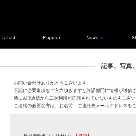
Latest
Popular
News
S
∨
記事、写真
お問い合わせありがとうございます。
下記に必要事項をご入力頂きますと許諾部門に情報が送信
稀にAFP通信から二次利用が許諾されていないものもござ
ご連絡の必要な方は、お名前、ご連絡先メールアドレスを