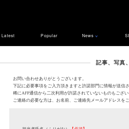
Latest
Popular
News
S
∨
記事、写真
お問い合わせありがとうございます。
下記に必要事項をご入力頂きますと許諾部門に情報が送信
稀にAFP通信から二次利用が許諾されていないものもござ
ご連絡の必要な方は、お名前、ご連絡先メールアドレスを