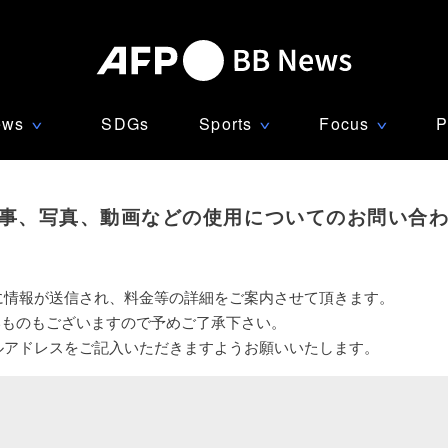
ews
SDGs
Sports
Focus
P
∨
∨
∨
事、写真、動画などの使用についてのお問い合
に情報が送信され、料金等の詳細をご案内させて頂きます。
いものもございますので予めご了承下さい。
ルアドレスをご記入いただきますようお願いいたします。