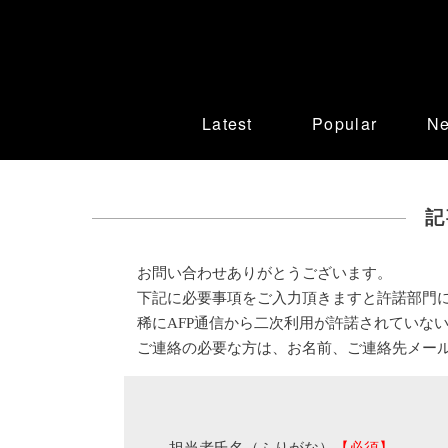
Latest
Popular
N
記
お問い合わせありがとうございます。
下記に必要事項をご入力頂きますと許諾部門
稀にAFP通信から二次利用が許諾されていな
ご連絡の必要な方は、お名前、ご連絡先メー