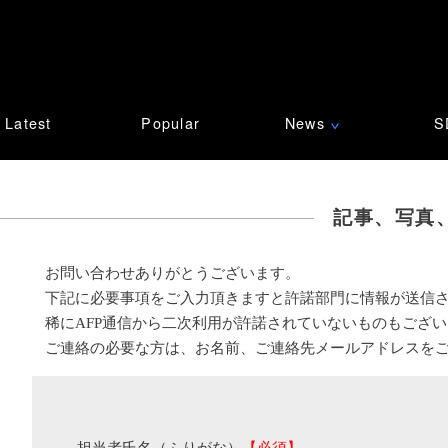
Latest
Popular
News
S
∨
記事、写真
お問い合わせありがとうございます。
下記に必要事項をご入力頂きますと許諾部門に情報が送信
稀にAFP通信から二次利用が許諾されていないものもござ
ご連絡の必要な方は、お名前、ご連絡先メールアドレスを