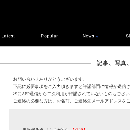
Latest
Popular
News
S
∨
記事、写真
お問い合わせありがとうございます。
下記に必要事項をご入力頂きますと許諾部門に情報が送信
稀にAFP通信から二次利用が許諾されていないものもござ
ご連絡の必要な方は、お名前、ご連絡先メールアドレスを