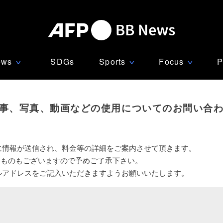
ews
SDGs
Sports
Focus
P
∨
∨
∨
事、写真、動画などの使用についてのお問い合
に情報が送信され、料金等の詳細をご案内させて頂きます。
いものもございますので予めご了承下さい。
ルアドレスをご記入いただきますようお願いいたします。