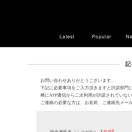
Latest
Popular
N
記
お問い合わせありがとうございます。
下記に必要事項をご入力頂きますと許諾部門
稀にAFP通信から二次利用が許諾されていな
ご連絡の必要な方は、お名前、ご連絡先メー