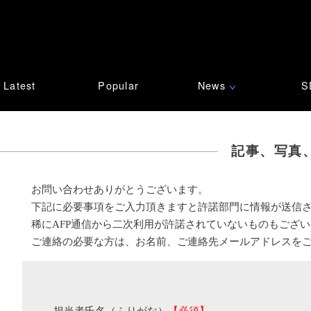
Latest
Popular
News
S
∨
記事、写真
お問い合わせありがとうございます。
下記に必要事項をご入力頂きますと許諾部門に情報が送信
稀にAFP通信から二次利用が許諾されていないものもござ
ご連絡の必要な方は、お名前、ご連絡先メールアドレスを