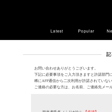
Latest
Popular
N
記
お問い合わせありがとうございます。
下記に必要事項をご入力頂きますと許諾部門
稀にAFP通信から二次利用が許諾されていな
ご連絡の必要な方は、お名前、ご連絡先メー